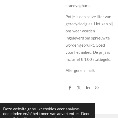
standyoghurt.
Potje is een halve liter van
gerecycled glas. Het kan bij
ons weer worden
ingeleverd om opnieuw te
worden gebruikt. Goed
voor het milieu. De prijs is
inclusief € 1,00 statiegeld.
Allergenen: melk
D
D
S
D
e
e
h
e
l
e
a
l
e
l
r
e
n
e
n
Deze website gebruikt cookies voor analyse-
doeleinden en/of het tonen van advertenties. Door