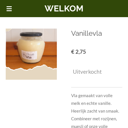
WELKOM
Ga
direct
naar
de
Vanillevla
hoofdinhoud
€ 2,75
Uitverkocht
Vla gemaakt van volle
melk en echte vanille.
Heerlijk zacht van smaak.
Combineer met rozijnen,
muesli of onze volle