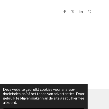
D
D
S
D
e
e
h
e
l
e
a
l
e
l
r
e
n
e
n
Deze website gebruikt cookies voor analyse-
doeleinden en/of het tonen van advertenties. Door
gebruik te blijven maken van de site gaat u hiermee
© 2018 - 2026 Bergerhof Boerderijwinkel
akkoord.