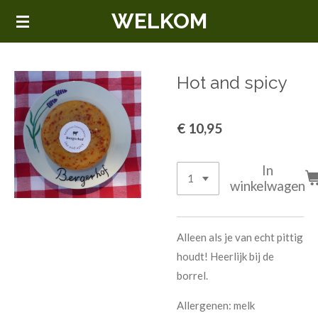
WELKOM
Ga
direct
naar
de
Hot and spicy
hoofdinhoud
€ 10,95
In
winkelwagen
Alleen als je van echt pittig
houdt! Heerlijk bij de
borrel.
Allergenen: melk