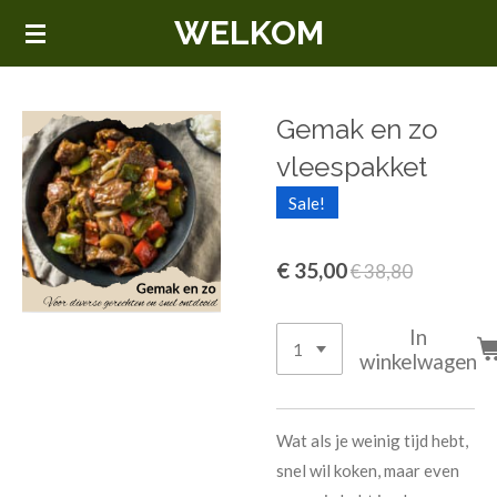
WELKOM
Ga
direct
naar
de
Gemak en zo
hoofdinhoud
vleespakket
Sale!
€ 35,00
€ 38,80
In
winkelwagen
Wat als je weinig tijd hebt,
snel wil koken, maar even