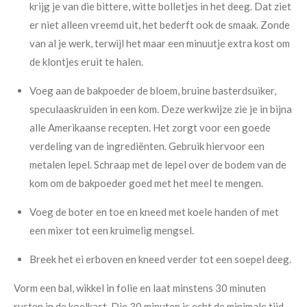
krijg je van die bittere, witte bolletjes in het deeg. Dat ziet
er niet alleen vreemd uit, het bederft ook de smaak. Zonde
van al je werk, terwijl het maar een minuutje extra kost om
de klontjes eruit te halen.
Voeg aan de bakpoeder de bloem, bruine basterdsuiker,
speculaaskruiden in een kom. Deze werkwijze zie je in bijna
alle Amerikaanse recepten. Het zorgt voor een goede
verdeling van de ingrediënten. Gebruik hiervoor een
metalen lepel. Schraap met de lepel over de bodem van de
kom om de bakpoeder goed met het meel te mengen.
Voeg de boter en toe en kneed met koele handen of met
een mixer tot een kruimelig mengsel.
Breek het ei erboven en kneed verder tot een soepel deeg.
Vorm een bal, wikkel in folie en laat minstens 30 minuten
rusten in de koelkast. Die 30 minuten is echt de minimale tijd.