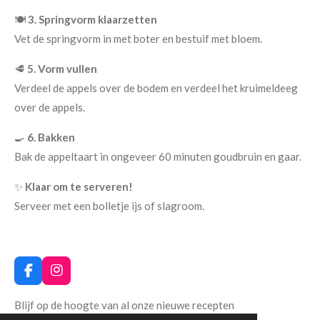
🍽️
3. Springvorm klaarzetten
Vet de springvorm in met boter en bestuif met bloem.
🥩
5. Vorm vullen
Verdeel de appels over de bodem en verdeel het kruimeldeeg
over de appels.
🍳
6. Bakken
Bak de appeltaart in ongeveer 60 minuten goudbruin en gaar.
✨
Klaar om te serveren!
Serveer met een bolletje ijs of slagroom.
F
I
a
n
c
s
Blijf op de hoogte van al onze nieuwe recepten
e
t