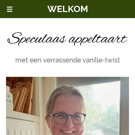
WELKOM
Ga
direct
naar
de
hoofdinhoud
met een verrassende vanille-twist